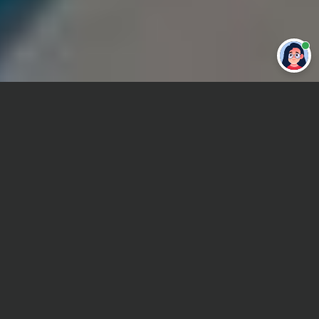
Привет 👋 Могу сделать студенческую
работу за тебя
Главная
ВУЗы Екатеринбурга
ЕФ УралГУФК
Дипломная работа
Сроки и Стоимость