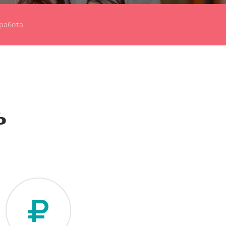
работа
ь