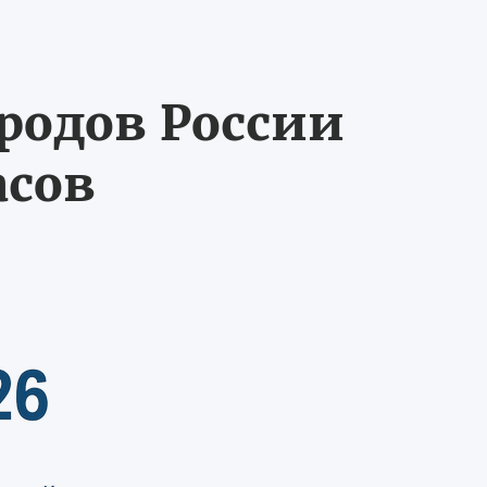
ородов России
асов