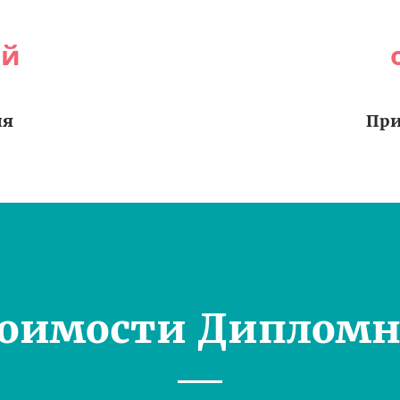
ей
ия
При
тоимости Дипломн