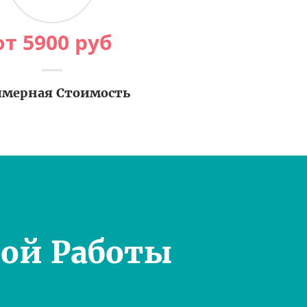
от
5900
руб
мерная Стоимость
ой Работы