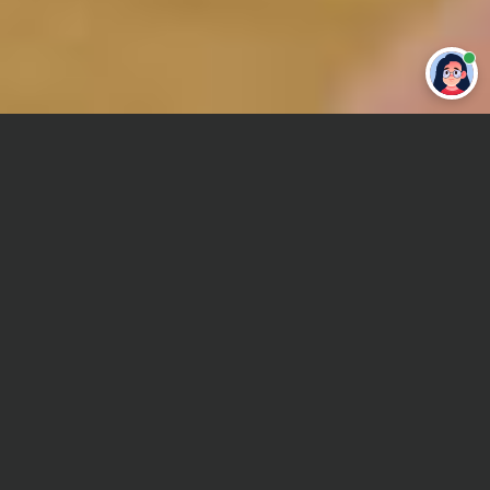
Привет 👋 Могу сделать студенческую
работу за тебя
Главная
Дипломная работа
Анатомия
Сроки и Стоимость