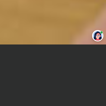
Привет 👋 Могу сделать студенческую
работу за тебя
Главная
Дипломная работа
Банковское дело
Сроки и Стоимость