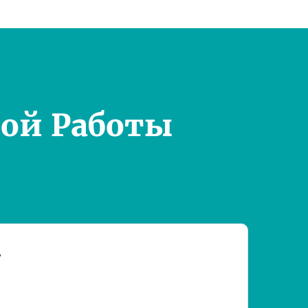
ой Работы
т