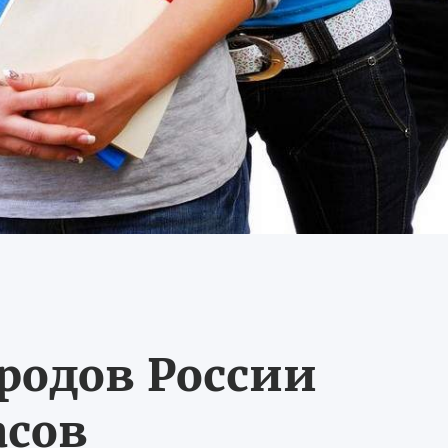
ородов России
асов