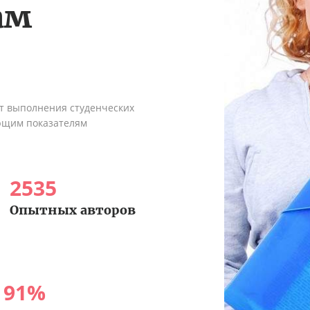
ам
ыт выполнения студенческих
ующим показателям
2535
Опытных авторов
91
%