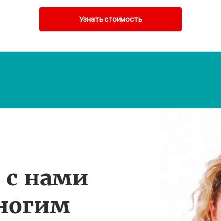
 с нами
многим