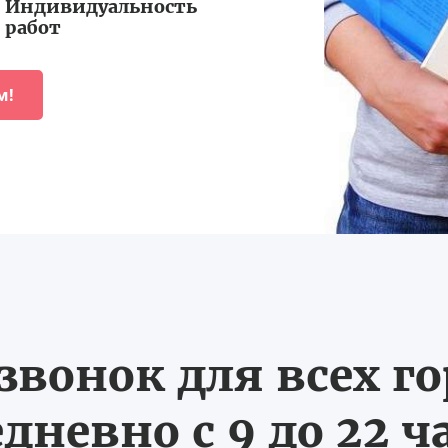
Индивидуальность
работ
м!
вонок для всех г
дневно с 9 до 22 ч