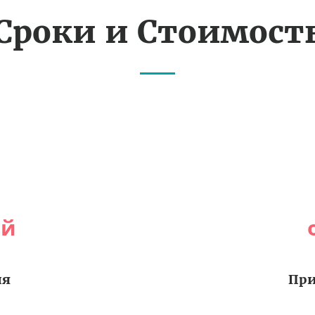
Сроки и Стоимост
ей
ия
При