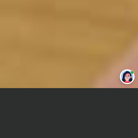
Привет 👋 Могу сделать студенческую
работу за тебя
Главная
Дипломная работа
Физическая география