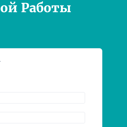
ой Работы
т