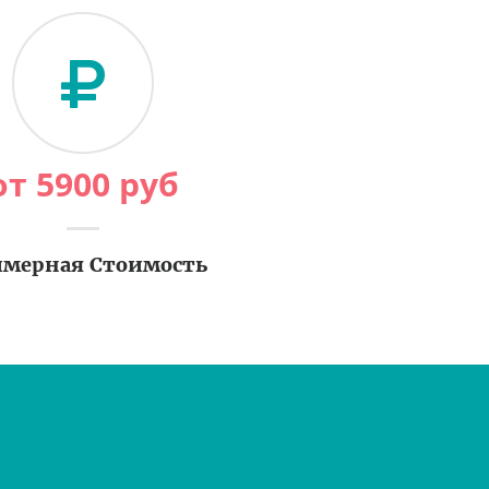
от
5900
руб
мерная Стоимость