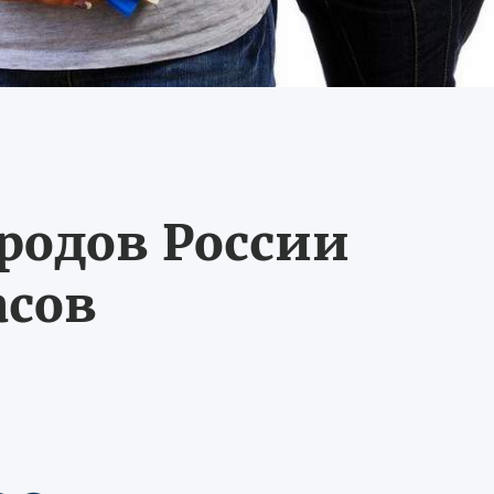
ородов России
асов