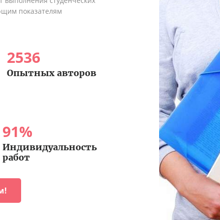
ыт выполнения студенческих
ующим показателям
2536
Опытных авторов
91
%
Индивидуальность
работ
м!