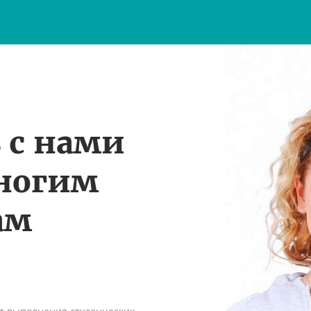
 с нами
многим
ам