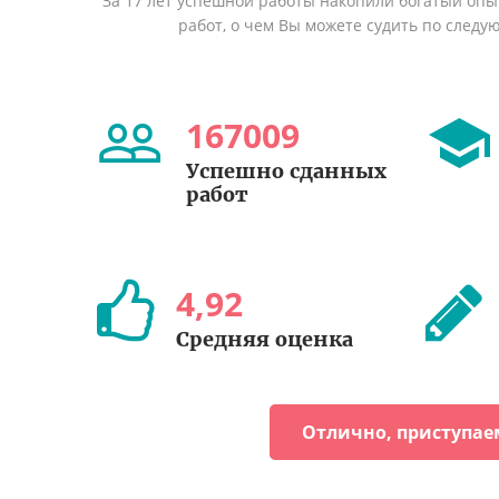
За 17 лет успешной работы накопили богатый оп
работ, о чем Вы можете судить по след
167009
Успешно сданных
работ
4
,
92
Средняя оценка
Отлично, приступае