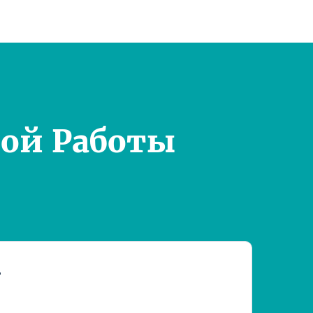
ой Работы
т