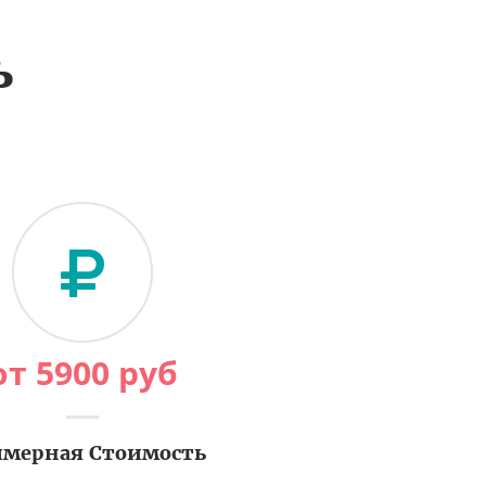
ь
от
5900
руб
мерная Стоимость