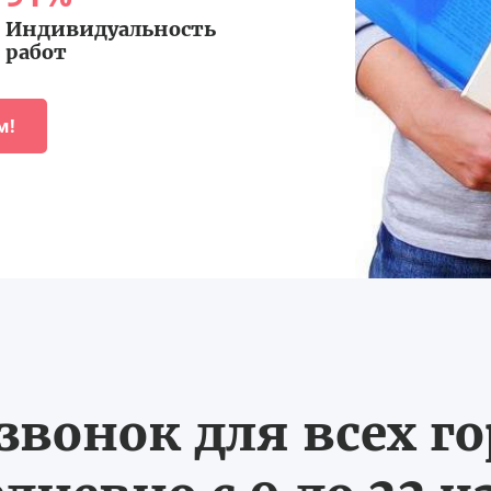
Индивидуальность
работ
м!
вонок для всех г