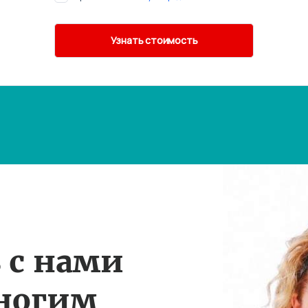
 с нами
многим