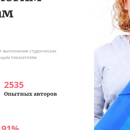
ам
ыт выполнения студенческих
ующим показателям
2535
Опытных авторов
91
%