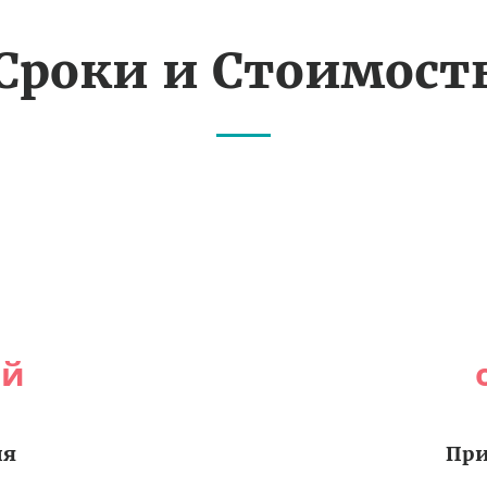
Сроки и Стоимост
ей
ия
При