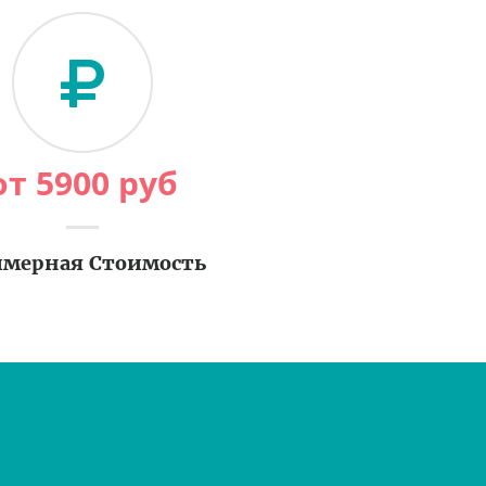
от
5900
руб
мерная Стоимость