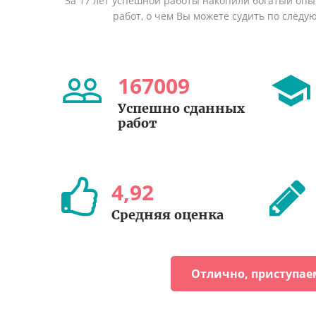
За 17 лет успешной работы накопили богатый оп
работ, о чем Вы можете судить по след
167009
Успешно сданных
работ
4
,
92
Средняя оценка
Отлично, приступае