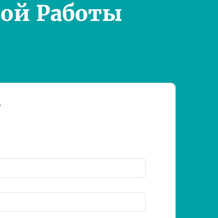
ой Работы
т