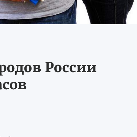
ородов России
асов