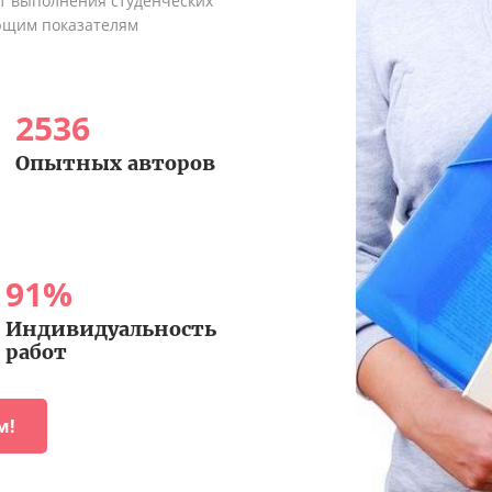
ыт выполнения студенческих
ующим показателям
2536
Опытных авторов
91
%
Индивидуальность
работ
м!