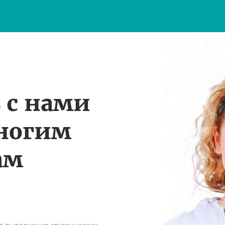
 с нами
многим
ам