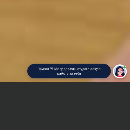
Привет 👋 Могу сделать студенческую
работу за тебя
Главная
Дипломная работа
Легкая промышленность