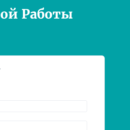
ой Работы
т