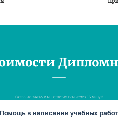
ия
При
тоимости Дипломн
Оставьте заявку и мы ответим вам через 15 минут!
Помощь в написании учебных рабо