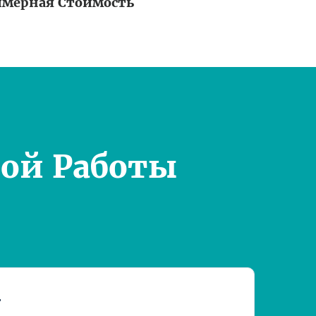
мерная Стоимость
ой Работы
т