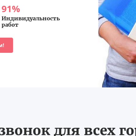
91
%
Индивидуальность
работ
м!
вонок для всех г