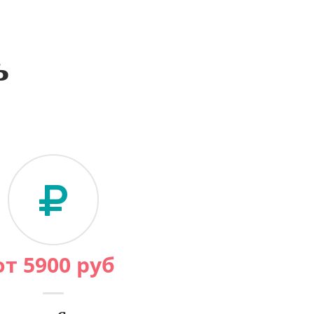
ь
от
5900
руб