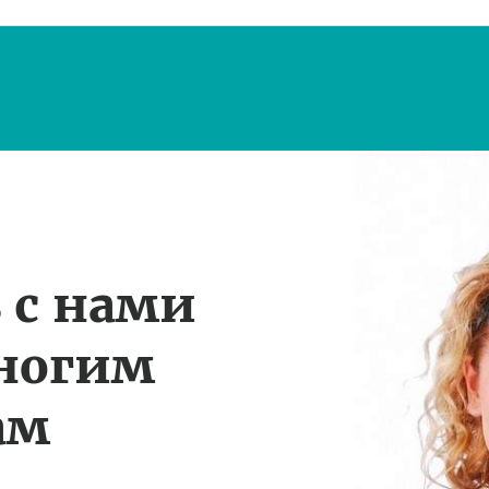
 с нами
многим
ам