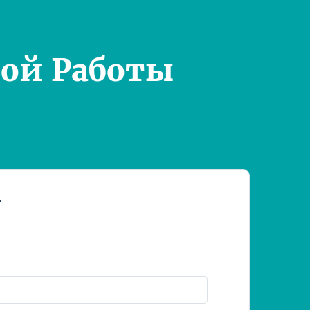
ой Работы
т