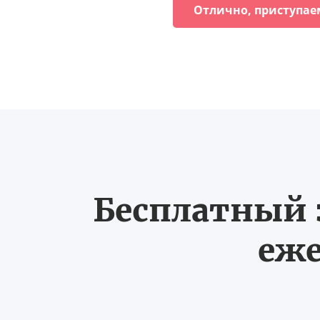
Отлично, приступае
Бесплатный з
еже