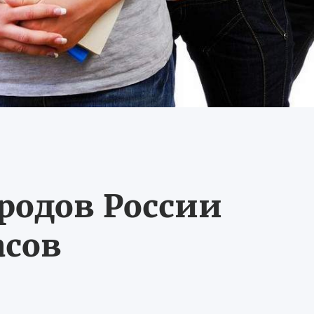
ородов России
асов