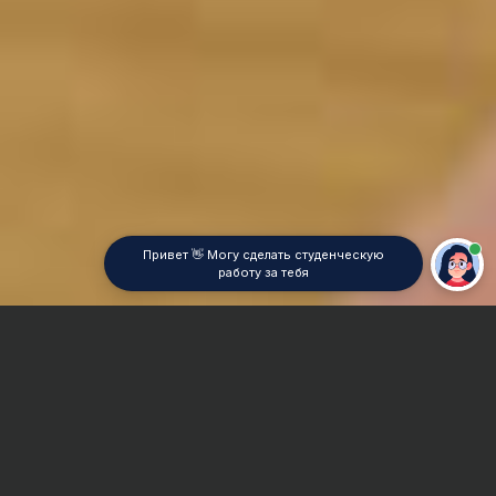
Привет 👋 Могу сделать студенческую
работу за тебя
Главная
Дипломная работа
Востоковедение