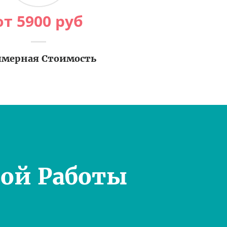
от
5900
руб
мерная Стоимость
ой Работы