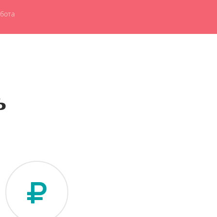
бота
ь