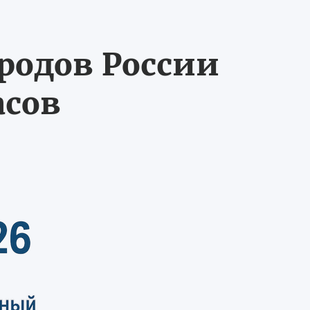
ородов России
асов