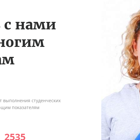
 с нами
многим
ам
ыт выполнения студенческих
ующим показателям
2535