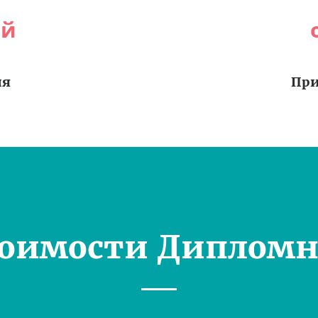
ей
ия
При
тоимости Дипломн