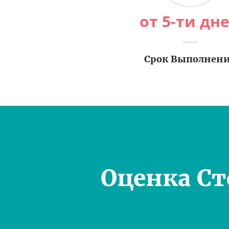
от 5-ти дн
Срок Выполнен
Оценка С