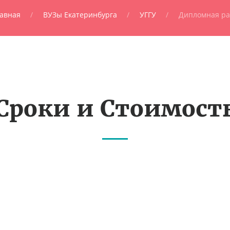
авная
ВУЗы Екатеринбурга
УГГУ
Дипломная ра
Сроки и Стоимост