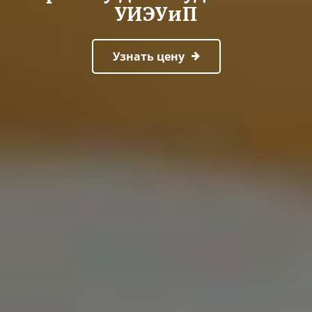
УИЭУиП
Узнать цену