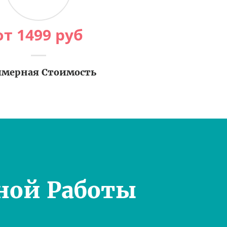
от
1499
руб
мерная Стоимость
ной Работы