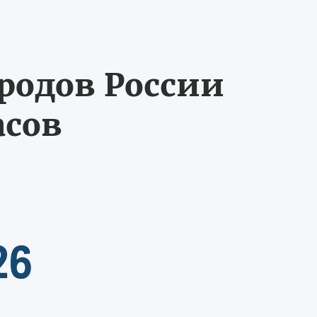
ородов России
асов