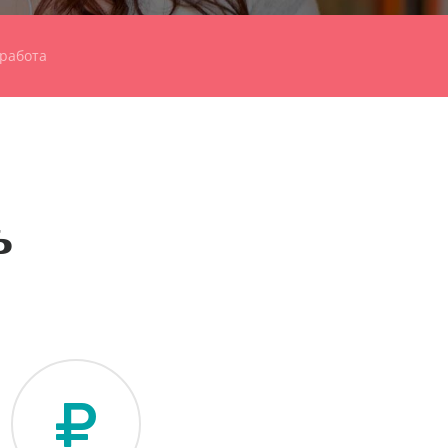
работа
ь