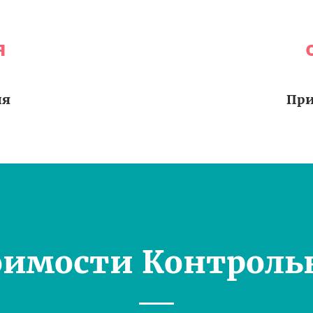
я
ия
При
оимости Контроль