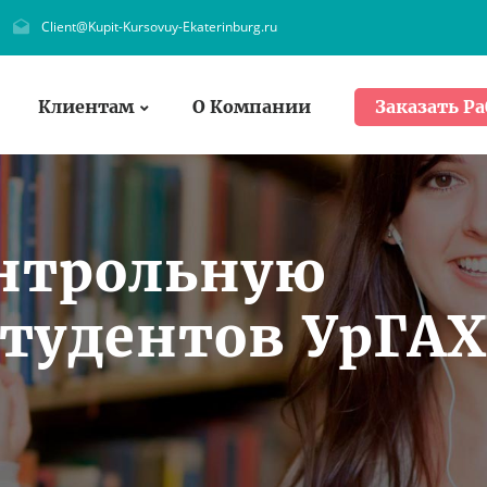
Client@Kupit-Kursovuy-Ekaterinburg.ru
Клиентам
О Компании
Заказать Ра
онтрольную
студентов УрГА