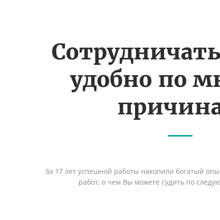
Сотрудничать
удобно по 
причин
За 17 лет успешной работы накопили богатый оп
работ, о чем Вы можете судить по след