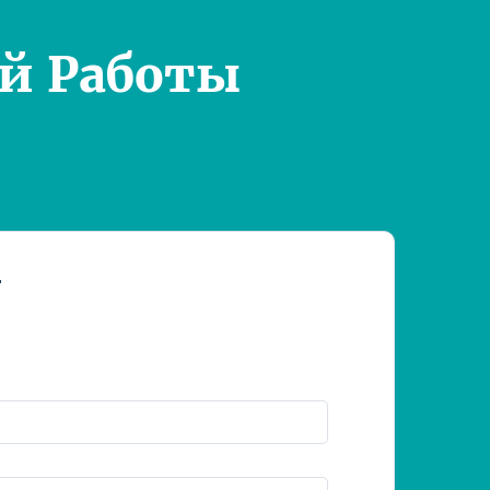
й Работы
т