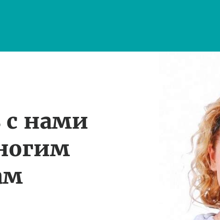
 с нами
многим
ам