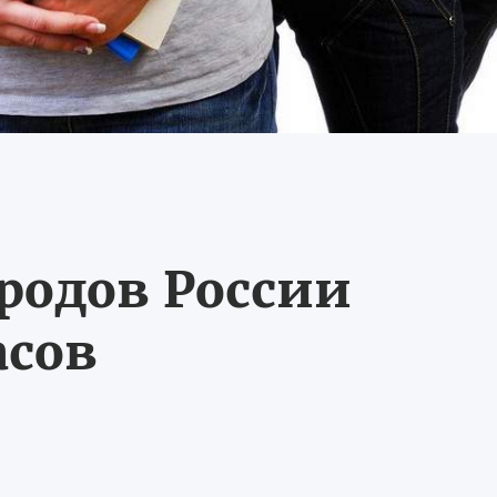
ородов России
асов