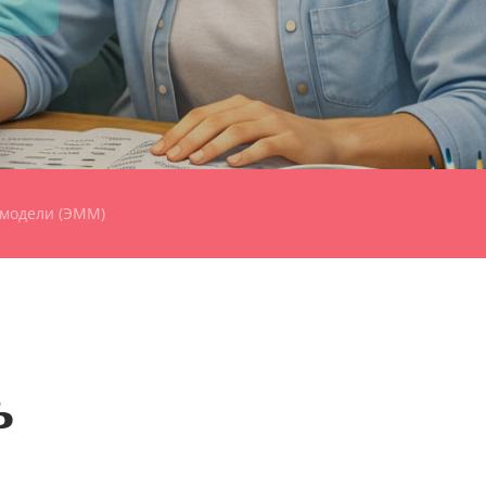
 модели (ЭММ)
ь