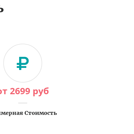
ь
от
2699
руб
мерная Стоимость