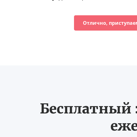
Отлично, приступае
Бесплатный з
еже