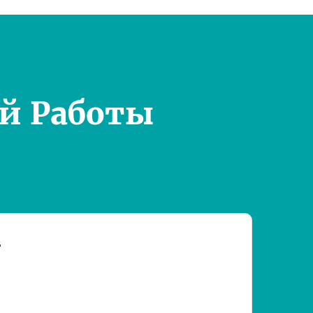
й Работы
т