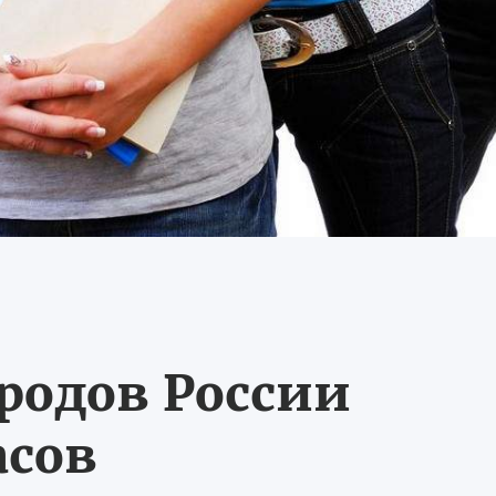
ородов России
асов