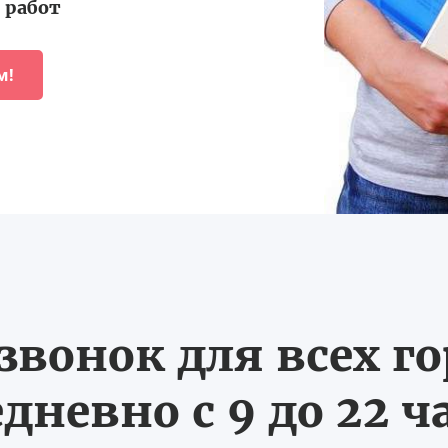
работ
м!
вонок для всех г
дневно с 9 до 22 ч