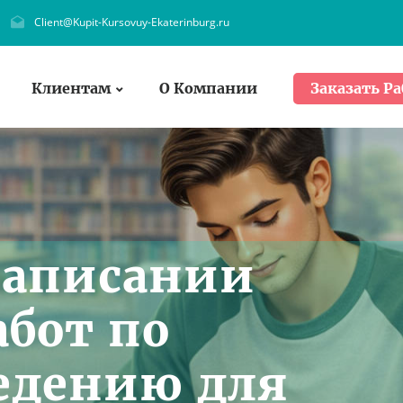
Client@Kupit-Kursovuy-Ekaterinburg.ru
Клиентам
О Компании
Заказать Ра
написании
абот по
едению для