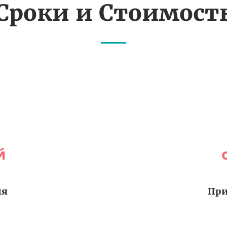
Сроки и Стоимост
й
ия
При