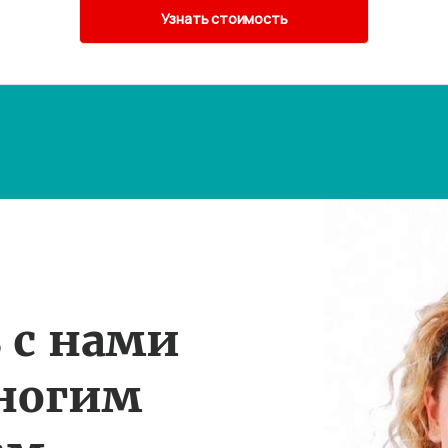
 с нами
многим