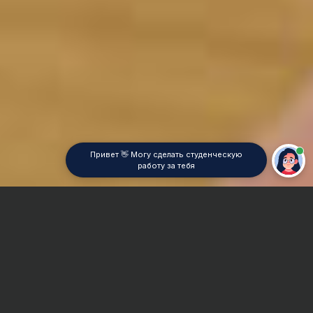
Привет 👋 Могу сделать студенческую
работу за тебя
Главная
Курсовая работа
История искусств
Сроки и Стоимость