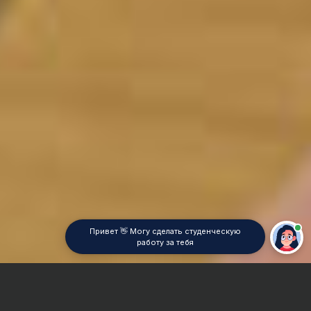
Привет 👋 Могу сделать студенческую
работу за тебя
Главная
Курсовая работа
Квантовая химия