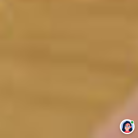
Привет 👋 Могу сделать студенческую
работу за тебя