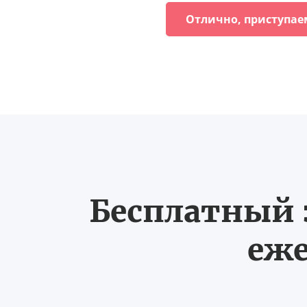
Отлично, приступае
Бесплатный з
еже