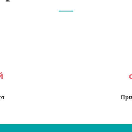
й
ия
При