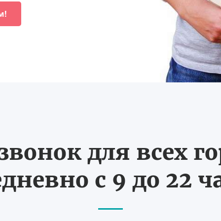
м!
вонок для всех г
дневно с 9 до 22 ч