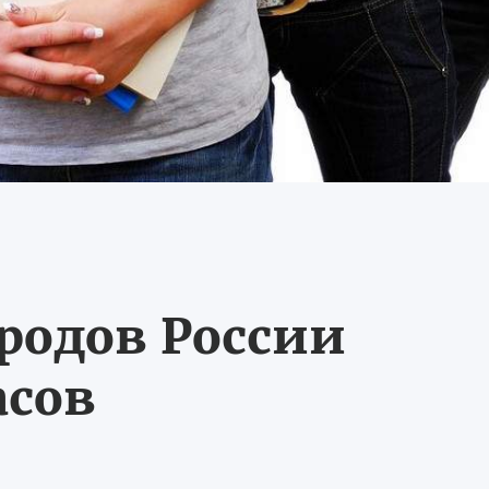
ородов России
асов