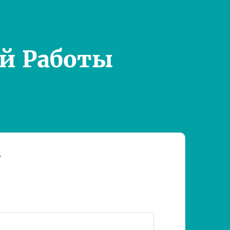
й Работы
т