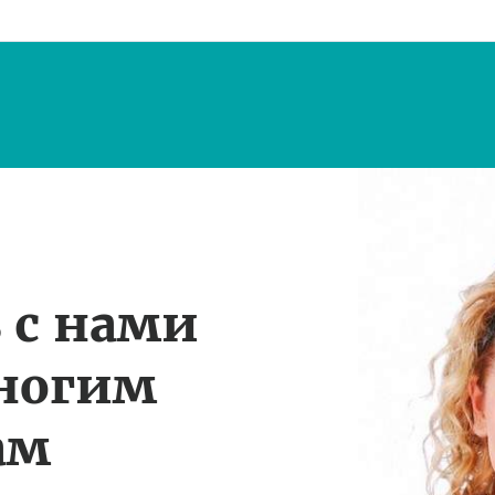
 с нами
многим
ам