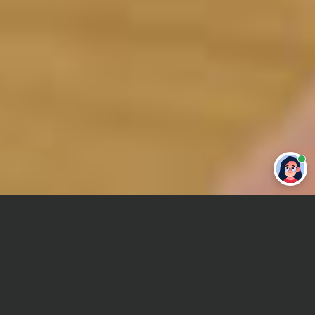
Привет 👋 Могу сделать студенческую
работу за тебя
Главная
Курсовая работа
Прокурорский надзор