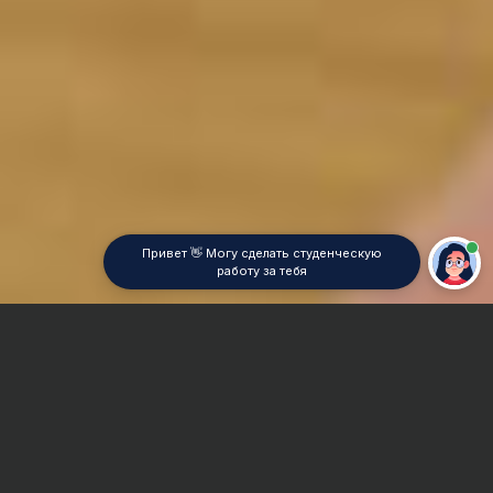
Привет 👋 Могу сделать студенческую
работу за тебя
Главная
Курсовая работа
Статистическая механика