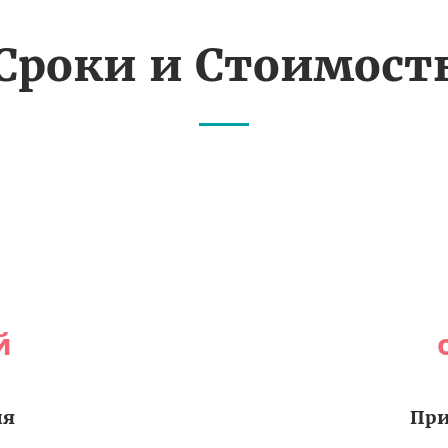
Сроки и Стоимост
й
ия
При