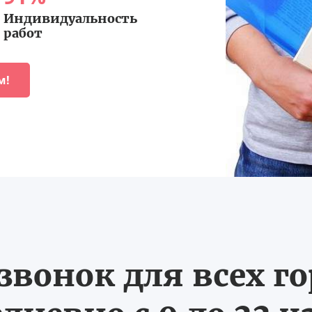
Индивидуальность
работ
м!
вонок для всех г