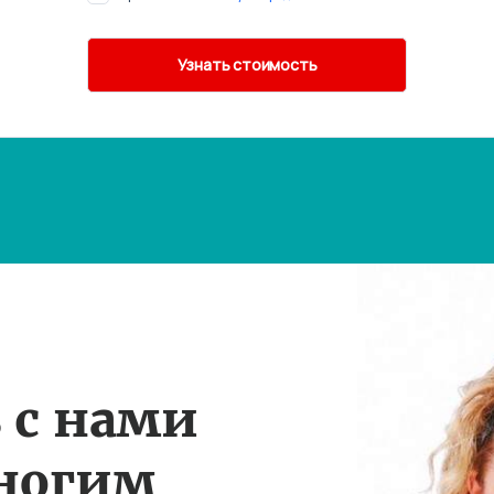
 с нами
многим