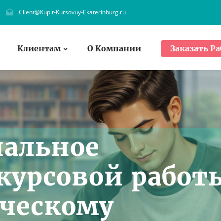
Client@Kupit-Kursovuy-Ekaterinburg.ru
Клиентам
О Компании
Заказать Ра
нальное
курсовой работ
ическому