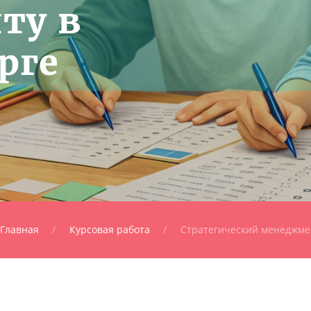
ту в
рге
Главная
Курсовая работа
Стратегический менеджме