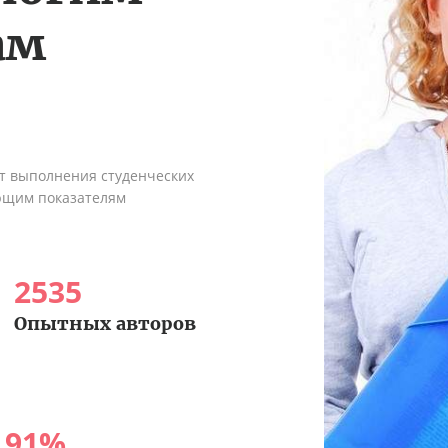
ам
ыт выполнения студенческих
ующим показателям
2535
Опытных авторов
91
%