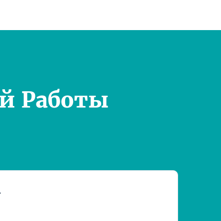
й Работы
т