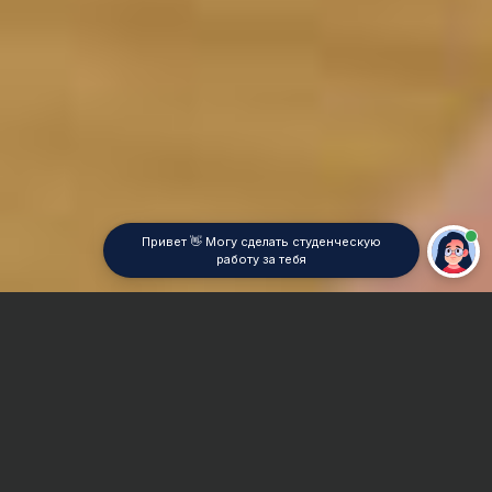
Привет 👋 Могу сделать студенческую
работу за тебя
Главная
Курсовая работа
Теплоэлектроцентрали (ТЭЦ)
Сроки и Стоимость