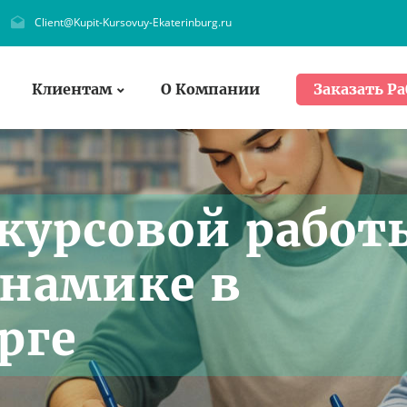
Client@Kupit-Kursovuy-Ekaterinburg.ru
Клиентам
О Компании
Заказать Ра
курсовой работ
намике в
рге