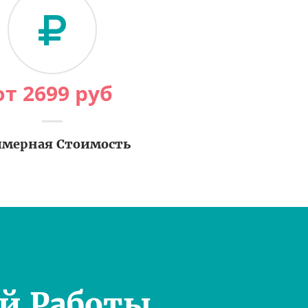
от
2699
руб
мерная Стоимость
й Работы