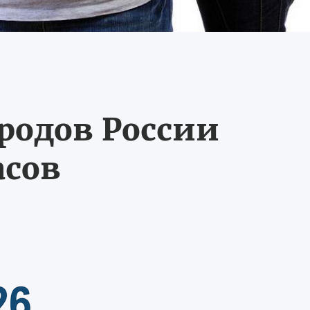
ородов России
асов