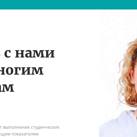
 с нами
многим
ам
ыт выполнения студенческих
ующим показателям