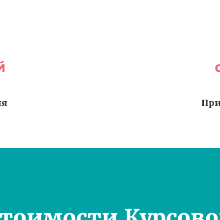
й
ия
При
Стоимости Курсово