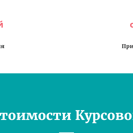
й
ия
При
Стоимости Курсово