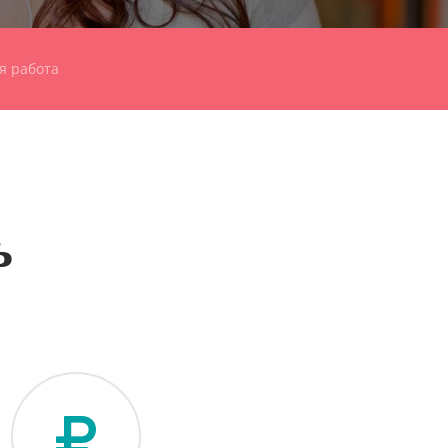
я работа
ь