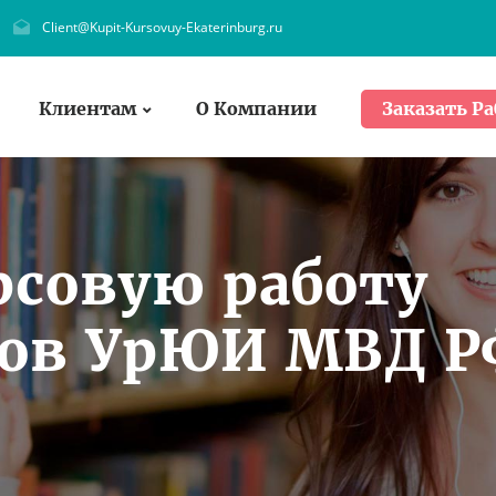
Client@Kupit-Kursovuy-Ekaterinburg.ru
Клиентам
О Компании
Заказать Ра
рсовую работу
тов УрЮИ МВД Р