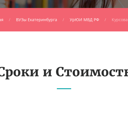
ая
ВУЗы Екатеринбурга
УрЮИ МВД РФ
Курсова
Сроки и Стоимост