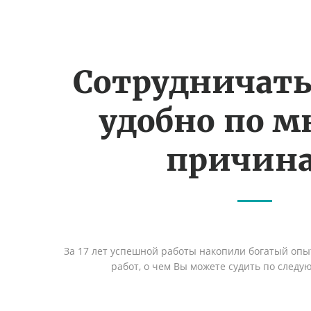
Сотрудничать
удобно по 
причин
За 17 лет успешной работы накопили богатый оп
работ, о чем Вы можете судить по след