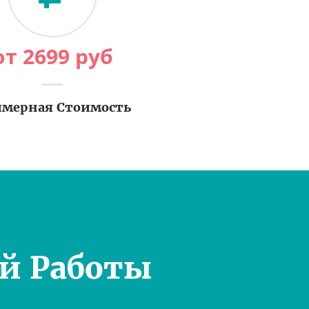
от
2699
руб
мерная Стоимость
й Работы