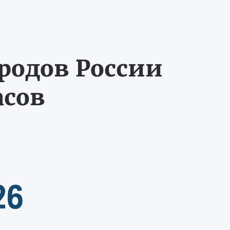
ородов России
асов