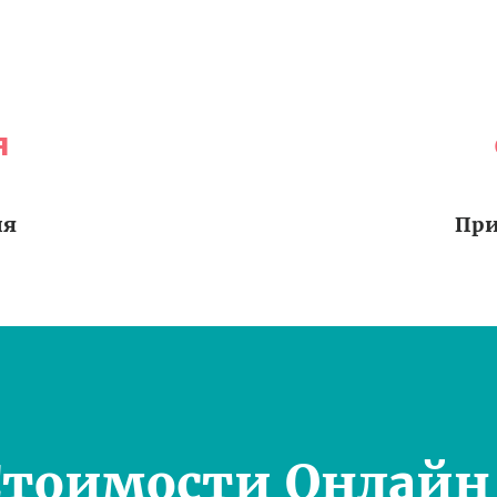
я
ия
При
Стоимости Онлай