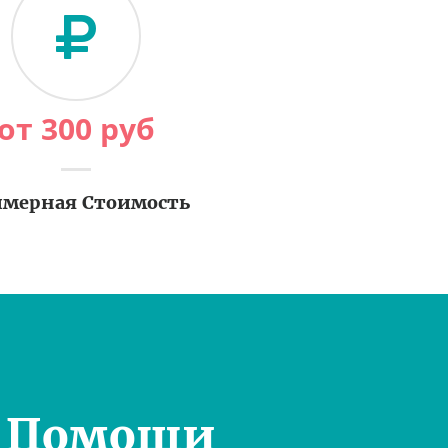
от
300
руб
мерная Стоимость
н Помощи