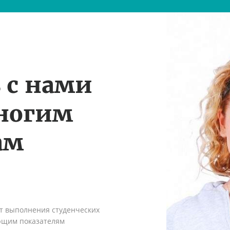
 с нами
многим
ам
ыт выполнения студенческих
ующим показателям