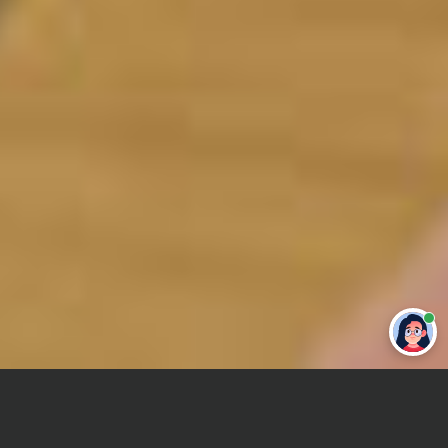
Привет 👋 Могу сделать студенческую
работу за тебя
Главная
Отчет по практике
Дифференциальная психология