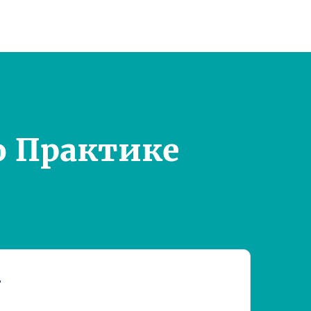
о Практике
т