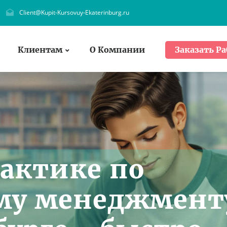
Client@Kupit-Kursovuy-Ekaterinburg.ru
Клиентам
О Компании
Заказать Ра
рактике по
му менеджмент