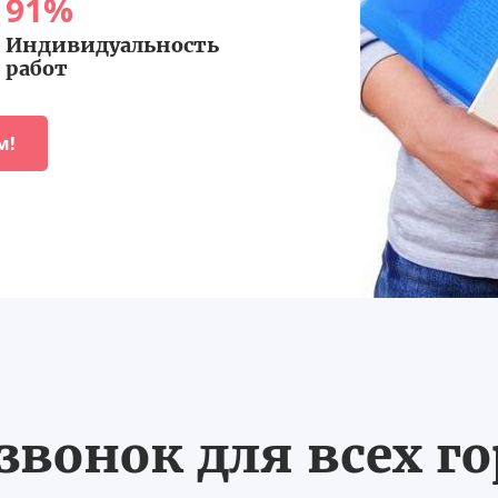
91
%
Индивидуальность
работ
м!
вонок для всех г