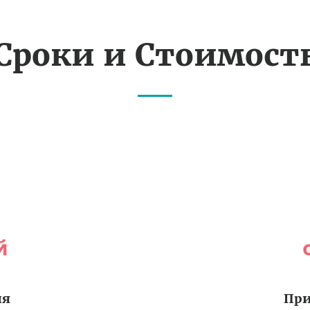
Сроки и Стоимост
й
ия
При