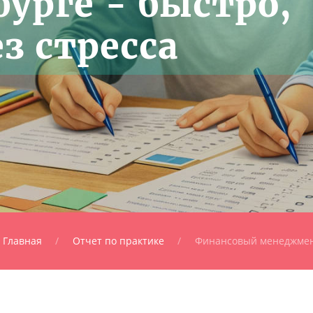
урге - быстро,
з стресса
Главная
Отчет по практике
Финансовый менеджме