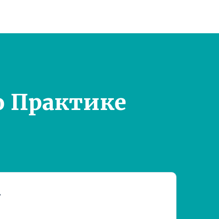
о Практике
т