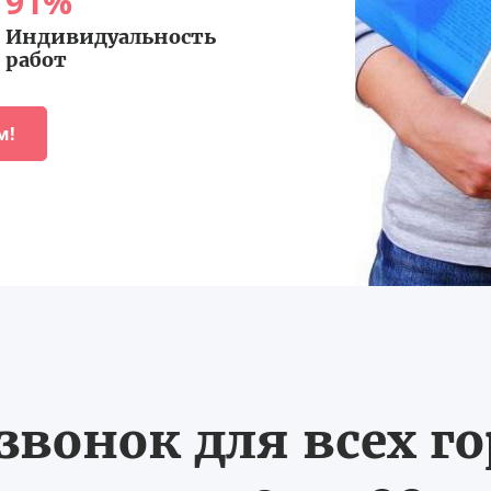
91
%
Индивидуальность
работ
м!
вонок для всех г