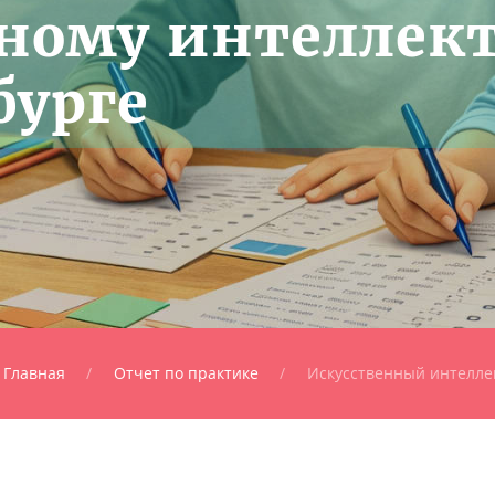
ному интеллек
бурге
Главная
Отчет по практике
Искусственный интелле