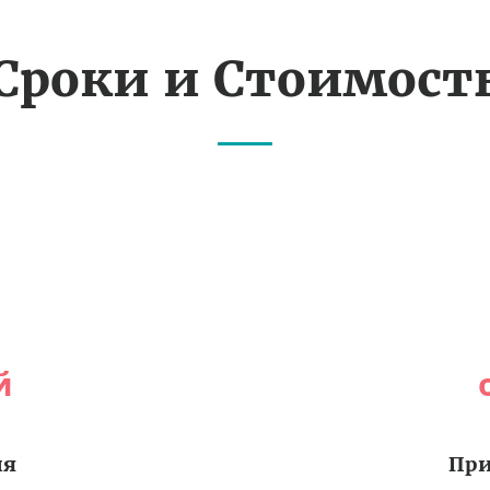
Сроки и Стоимост
й
ия
При