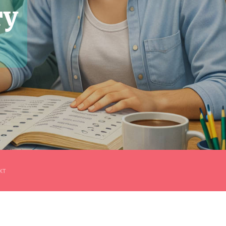
ту
кт