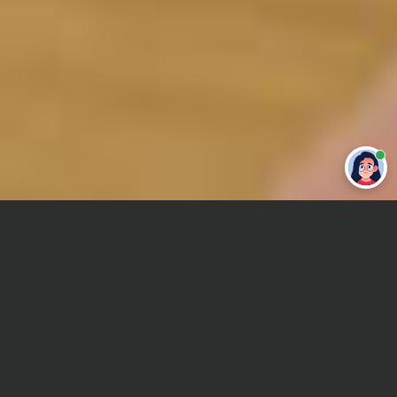
Привет 👋 Могу сделать студенческую
работу за тебя
Главная
Отчет по практике
История
Сроки и Стоимость