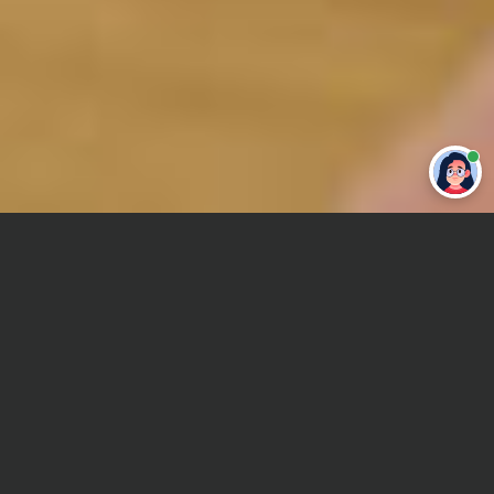
Привет 👋 Могу сделать студенческую
работу за тебя
Главная
Отчет по практике
Издательское дело и полиграфия
Сроки и Стоимость