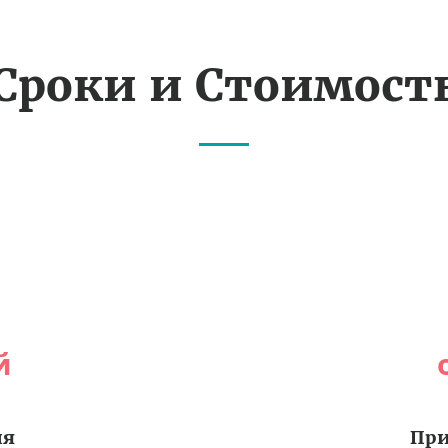
Сроки и Стоимост
й
ия
При