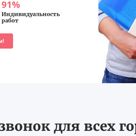
91
%
Индивидуальность
работ
м!
вонок для всех г