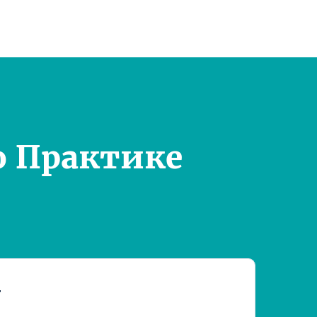
о Практике
т