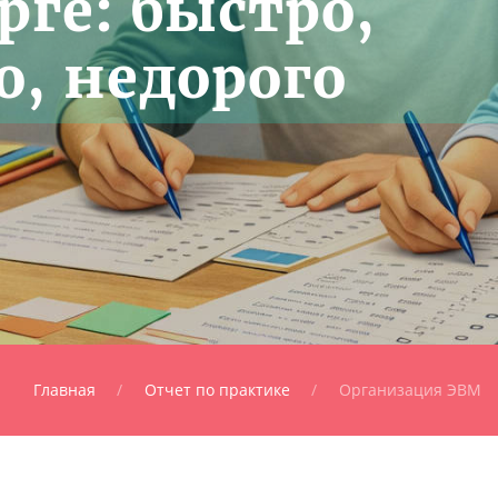
рге: быстро,
о, недорого
Главная
Отчет по практике
Организация ЭВМ