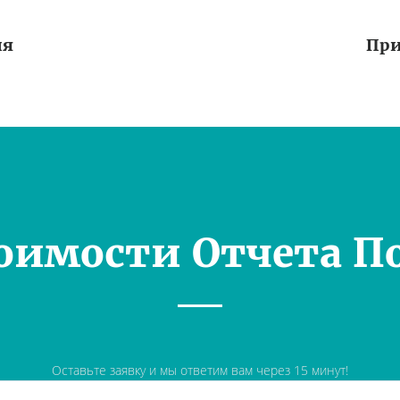
ия
При
оимости Отчета П
Оставьте заявку и мы ответим вам через 15 минут!