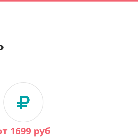
ь
от
1699
руб