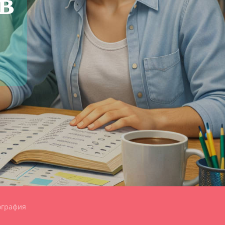
в
ография