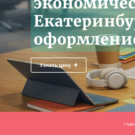
экономичес
Екатеринбу
оформлени
Узнать цену
Глав