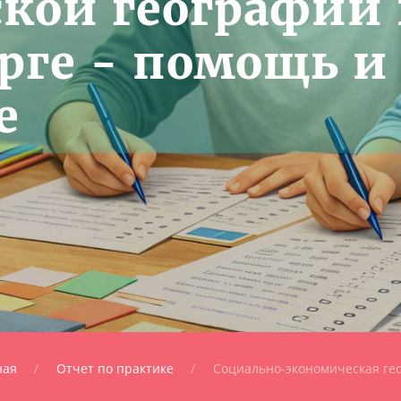
кой географии 
рге - помощь и
е
ная
Отчет по практике
Социально-экономическая ге