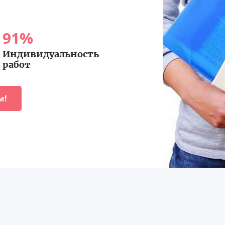
91
%
Индивидуальность
работ
м!