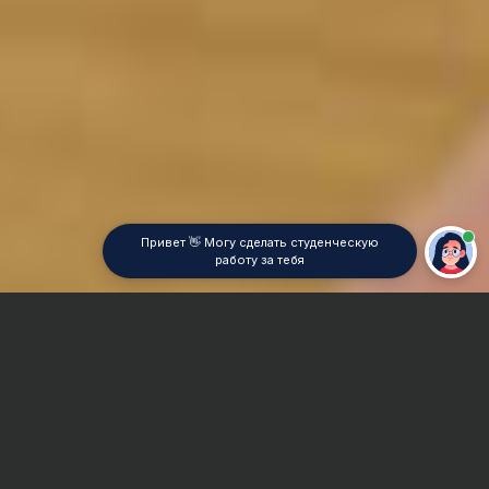
Привет 👋 Могу сделать студенческую
работу за тебя
Главная
Отчет по практике
Связи с общественностью
Сроки и Стоимость