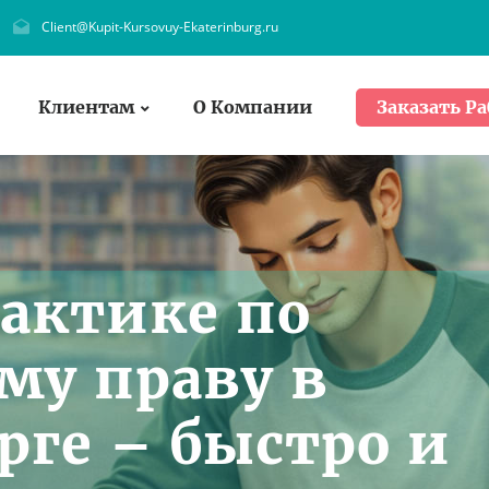
Client@Kupit-Kursovuy-Ekaterinburg.ru
Клиентам
О Компании
Заказать Ра
рактике по
у праву в
рге – быстро и