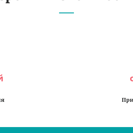
й
ия
При