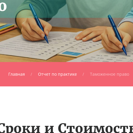
о
Главная
Отчет по практике
Таможенное право
Сроки и Стоимост