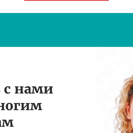
 с нами
многим
ам