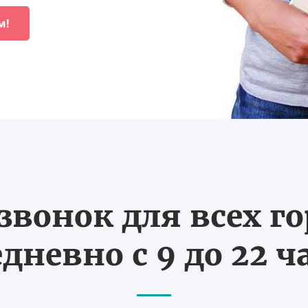
м!
вонок для всех г
дневно с 9 до 22 ч