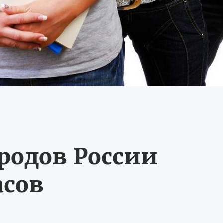
ородов России
асов