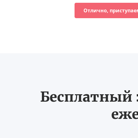
Отлично, приступае
Бесплатный з
еже