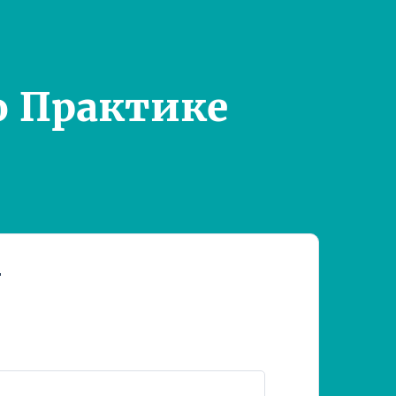
о Практике
т