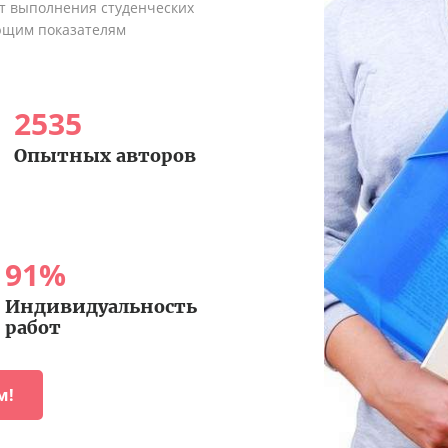
ыт выполнения студенческих
ующим показателям
2535
Опытных авторов
91
%
Индивидуальность
работ
м!