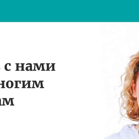
 с нами
многим
ам