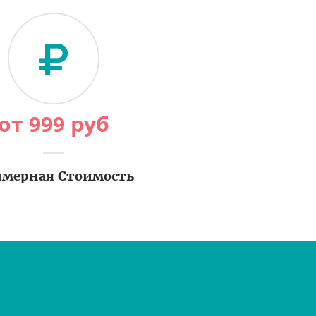
от
999
руб
мерная Стоимость