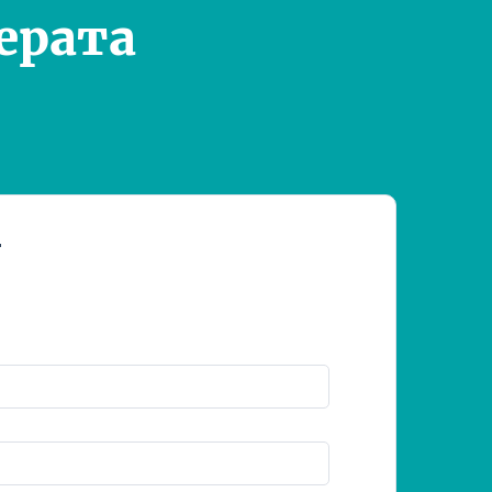
ерата
т