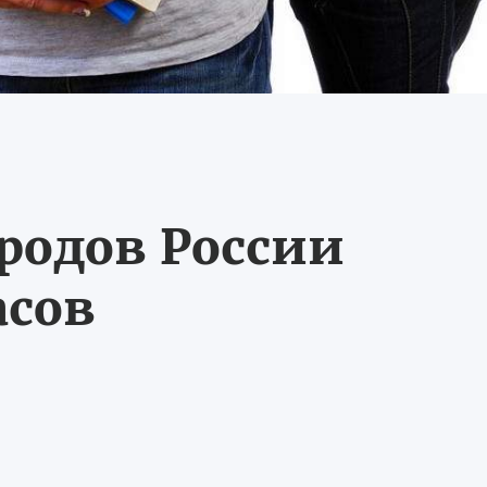
ородов России
асов