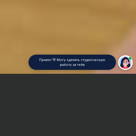
Привет 👋 Могу сделать студенческую
работу за тебя
Главная
Реферат
Гендерная психология
Сроки и Стоимость