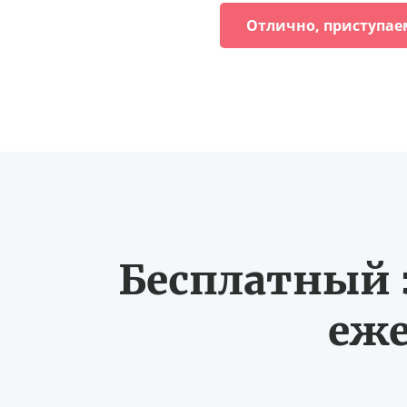
Отлично, приступае
Бесплатный з
еже