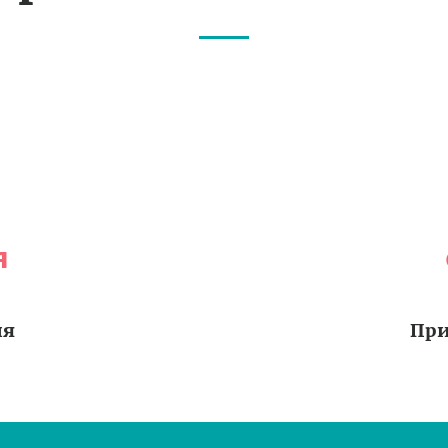
я
ия
При