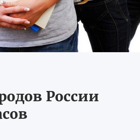
ородов России
асов