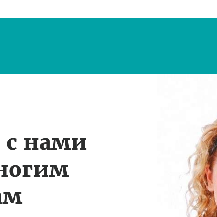
 с нами
многим
ам