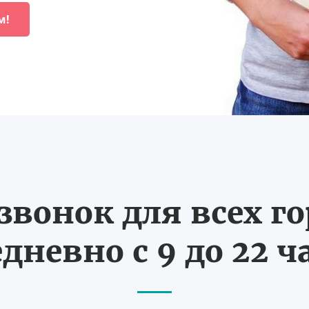
м!
вонок для всех г
дневно с 9 до 22 ч