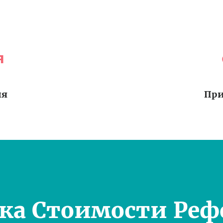
я
ия
При
ка Стоимости Реф