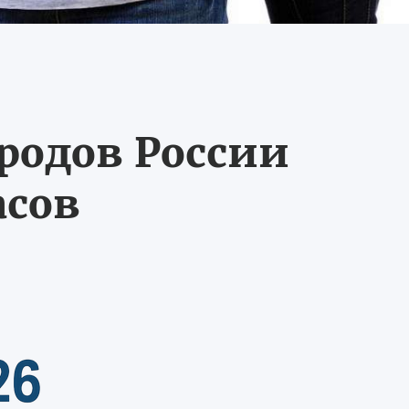
ородов России
асов