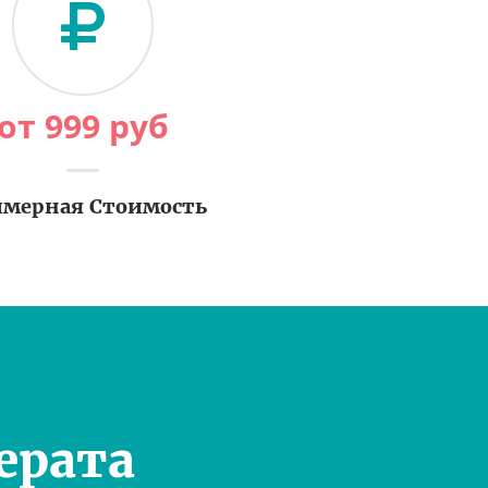
от
999
руб
мерная Стоимость
ерата