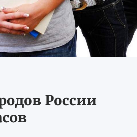
ородов России
асов