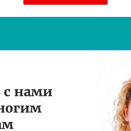
 с нами
многим
ам