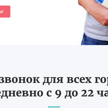
м!
вонок для всех г
дневно с 9 до 22 ч