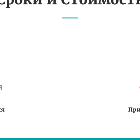
я
ия
При