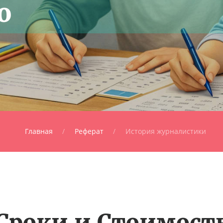
о
Главная
Реферат
История журналистики
Сроки и Стоимост