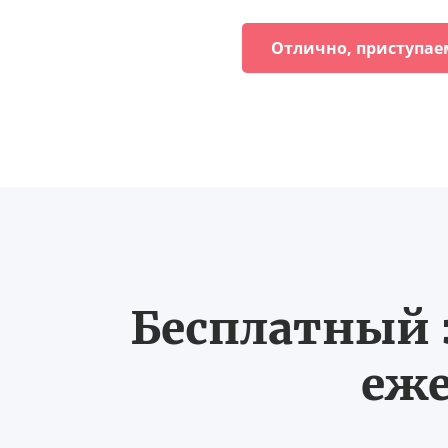
Отлично, приступае
Бесплатный з
еже