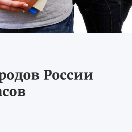
ородов России
асов