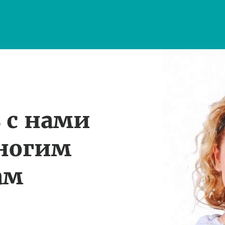
 с нами
многим
ам