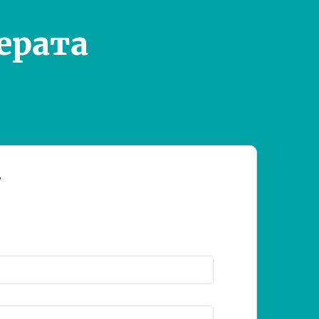
ерата
т