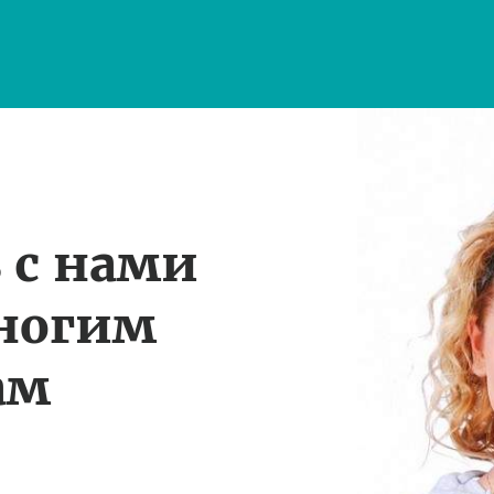
 с нами
многим
ам