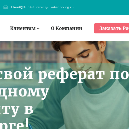
Client@Kupit-Kursovuy-Ekaterinburg.ru
Клиентам
О Компании
Заказать Ра
вой реферат п
дному
ту в
рге!