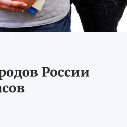
ородов России
асов