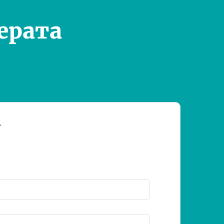
ерата
т