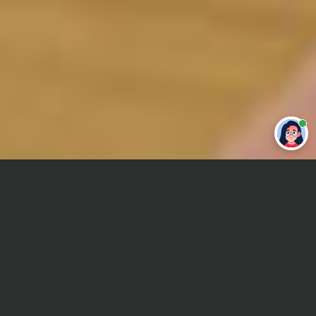
Привет 👋 Могу сделать студенческую
работу за тебя
Главная
Реферат
Немецкий
Сроки и Стоимость