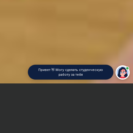
Привет 👋 Могу сделать студенческую
работу за тебя
Главная
Реферат
Оборудование легкой промышленности