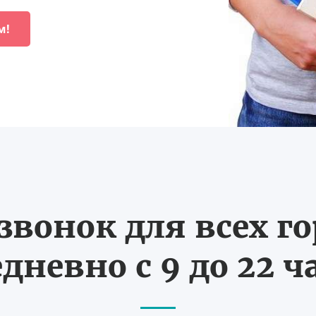
м!
вонок для всех г
дневно с 9 до 22 ч