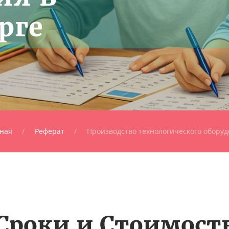
рге
ная
Реферат
Производство технологического обору
Сроки и Стоимост