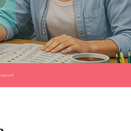
дования
ь