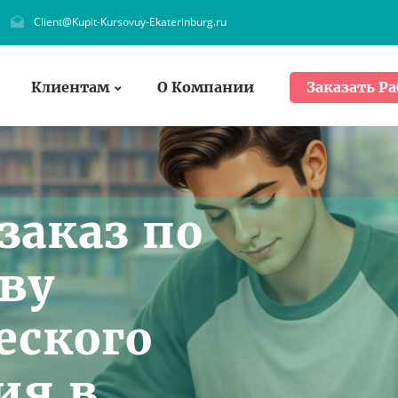
Client@Kupit-Kursovuy-Ekaterinburg.ru
Клиентам
О Компании
Заказать Ра
заказ по
ву
еского
ия в