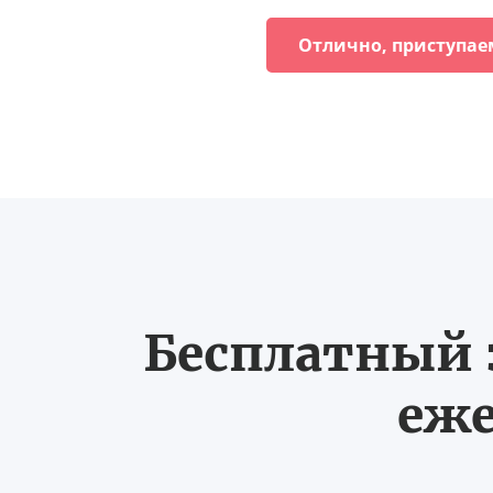
Отлично, приступае
Бесплатный з
еже