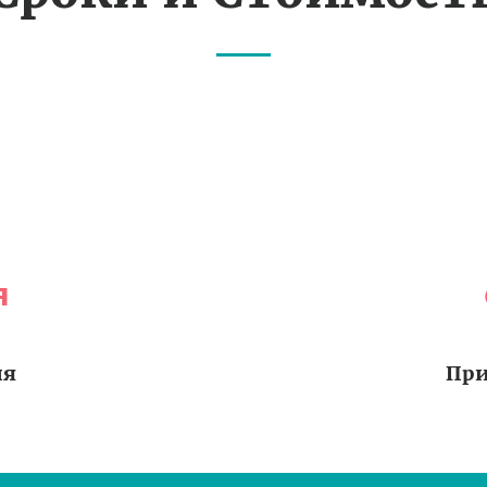
я
ия
При