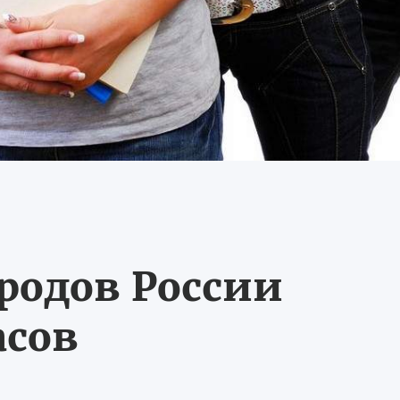
ородов России
асов