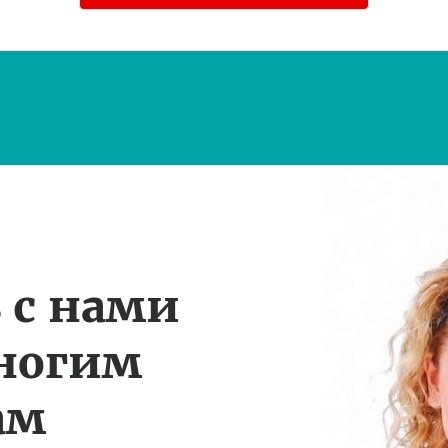
 с нами
многим
ам