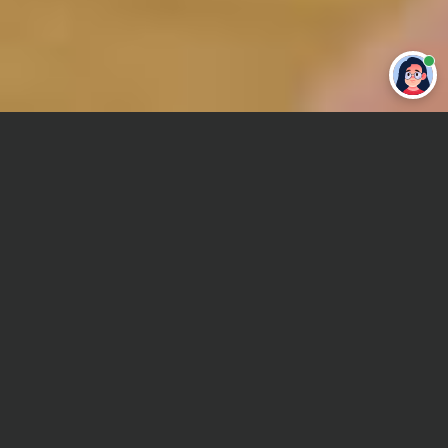
Привет 👋 Могу сделать студенческую
работу за тебя
Главная
Реферат
Социология организаций
Сроки и Стоимость